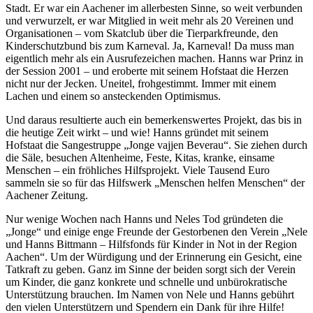
Stadt. Er war ein Aachener im allerbesten Sinne, so weit verbunden
und verwurzelt, er war Mitglied in weit mehr als 20 Vereinen und
Organisationen – vom Skatclub über die Tierparkfreunde, den
Kinderschutzbund bis zum Karneval. Ja, Karneval! Da muss man
eigentlich mehr als ein Ausrufezeichen machen. Hanns war Prinz in
der Session 2001 – und eroberte mit seinem Hofstaat die Herzen
nicht nur der Jecken. Uneitel, frohgestimmt. Immer mit einem
Lachen und einem so ansteckenden Optimismus.
Und daraus resultierte auch ein bemerkenswertes Projekt, das bis in
die heutige Zeit wirkt – und wie! Hanns gründet mit seinem
Hofstaat die Sangestruppe „Jonge vajjen Beverau“. Sie ziehen durch
die Säle, besuchen Altenheime, Feste, Kitas, kranke, einsame
Menschen – ein fröhliches Hilfsprojekt. Viele Tausend Euro
sammeln sie so für das Hilfswerk „Menschen helfen Menschen“ der
Aachener Zeitung.
Nur wenige Wochen nach Hanns und Neles Tod gründeten die
„Jonge“ und einige enge Freunde der Gestorbenen den Verein „Nele
und Hanns Bittmann – Hilfsfonds für Kinder in Not in der Region
Aachen“. Um der Würdigung und der Erinnerung ein Gesicht, eine
Tatkraft zu geben. Ganz im Sinne der beiden sorgt sich der Verein
um Kinder, die ganz konkrete und schnelle und unbürokratische
Unterstützung brauchen. Im Namen von Nele und Hanns gebührt
den vielen Unterstützern und Spendern ein Dank für ihre Hilfe!