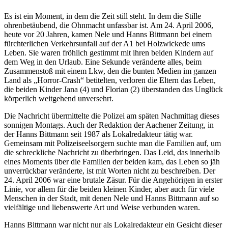
Es ist ein Moment, in dem die Zeit still steht. In dem die Stille
ohrenbetäubend, die Ohnmacht unfassbar ist. Am 24. April 2006,
heute vor 20 Jahren, kamen Nele und Hanns Bittmann bei einem
fürchterlichen Verkehrsunfall auf der A1 bei Holzwickede ums
Leben. Sie waren fröhlich gestimmt mit ihren beiden Kindern auf
dem Weg in den Urlaub. Eine Sekunde veränderte alles, beim
Zusammenstoß mit einem Lkw, den die bunten Medien im ganzen
Land als „Horror-Crash“ betitelten, verloren die Eltern das Leben,
die beiden Kinder Jana (4) und Florian (2) überstanden das Unglück
körperlich weitgehend unversehrt.
Die Nachricht übermittelte die Polizei am späten Nachmittag dieses
sonnigen Montags. Auch der Redaktion der Aachener Zeitung, in
der Hanns Bittmann seit 1987 als Lokalredakteur tätig war.
Gemeinsam mit Polizeiseelsorgern suchte man die Familien auf, um
die schreckliche Nachricht zu überbringen. Das Leid, das innerhalb
eines Moments über die Familien der beiden kam, das Leben so jäh
unverrückbar veränderte, ist mit Worten nicht zu beschreiben. Der
24. April 2006 war eine brutale Zäsur. Für die Angehörigen in erster
Linie, vor allem für die beiden kleinen Kinder, aber auch für viele
Menschen in der Stadt, mit denen Nele und Hanns Bittmann auf so
vielfältige und liebenswerte Art und Weise verbunden waren.
Hanns Bittmann war nicht nur als Lokalredakteur ein Gesicht dieser